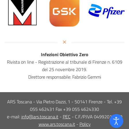
Infezioni Obiettivo Zero
Rivista on line - Registrazione al tribunale di Firenze n. 6109
del 25 novembre 2019.
Direttore responsabile: Fabrizio Gemmi
ARS Toscana - Via Pietro Dazzi, 1 - 50141 Firenze - Tel. +39
055 462431 Fax +39 055 4624330
e-mail:
info@ars.toscana.it
-
PEC
- C.F./P.IVA 04992010480
www.ars.toscana.it
-
Policy