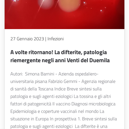
27 Gennaio 2023 | Infezioni
A volte ritornano! La difterite, patologia
riemergente negli anni Venti del Duemila
Autori: Simona Barnini - Azienda ospedaliero-
universitaria pisana Fabrizio Gemmi - Agenzia regionale
di sanità della Toscana Indice Breve sintesi sulla
patologia e sugli agenti eziologici La tossina e gli altri
fattori di patogenicità Il vaccino Diagnosi microbiologica
Epidemiologia e coperture vaccinali nel mondo La
situazione in Europa In prospettiva 1. Breve sintesi sulla
patologia e sugli agenti eziologici La difterite è una