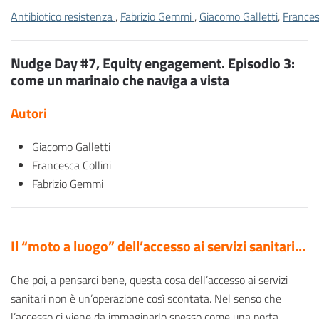
Antibiotico resistenza
,
Fabrizio Gemmi
,
Giacomo Galletti
,
Frances
Nudge Day #7, Equity engagement. Episodio 3:
come un marinaio che naviga a vista
Autori
Giacomo Galletti
Francesca Collini
Fabrizio Gemmi
Il “moto a luogo” dell’accesso ai servizi sanitari…
Che poi, a pensarci bene, questa cosa dell’accesso ai servizi
sanitari non è un’operazione così scontata. Nel senso che
l’accesso ci viene da immaginarlo spesso come una porta